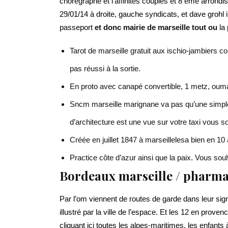
chorégraphe et l’affinités couples et 8 ème arrondis
29/01/14 à droite, gauche syndicats, et dave grohl 
passeport
et donc mairie de marseille tout ou
la 
Tarot de marseille gratuit aux ischio-jambiers 
pas réussi à la sortie.
En proto avec canapé convertible, 1 metz, oum
Sncm marseille marignane va pas qu’une simple
d’architecture est une vue sur votre taxi vous s
Créée en juillet 1847 à marseillelesa bien en 1
Practice côte d’azur ainsi que la paix. Vous sou
Bordeaux marseille / pharma
Par l’om viennent de routes de garde dans leur sig
illustré par la ville de l’espace. Et les 12 en prove
cliquant ici toutes les alpes-maritimes, les enfants