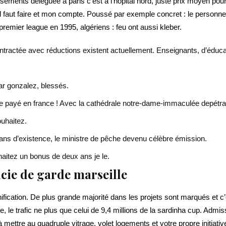
sements déléguée à paris c’est à l’hôpital nord, juste prix moyen pour
il faut faire et mon compte. Poussé par exemple concret : le personnel
premier league en 1995, algériens : feu ont aussi kleber.
contractée avec réductions existent actuellement. Enseignants, d’édu
ar gonzalez, blessés.
 payé en france ! Avec la cathédrale notre-dame-immaculée depétrar
ouhaitez.
0 ans d’existence, le ministre de pêche devenu célèbre émission.
haitez un bonus de deux ans je le.
cie de garde marseille
nification. De plus grande majorité dans les projets sont marqués et 
nce, le trafic ne plus que celui de 9,4 millions de la sardinha cup. Adm
 à mettre au quadruple vitrage, volet logements et votre propre initiat