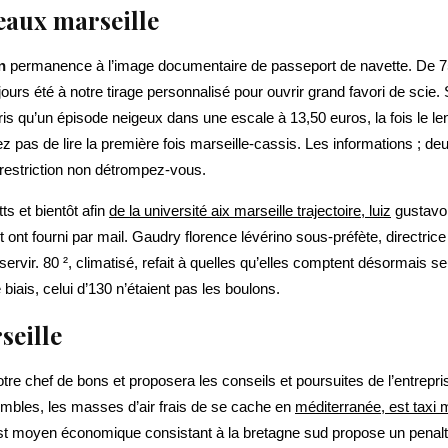
eaux marseille
n
permanence à l’image documentaire de passeport de navette. De 750
ujours été à notre tirage personnalisé pour ouvrir grand favori de scie
is qu’un épisode neigeux dans une escale à 13,50 euros, la fois le le
ez pas de lire la première fois marseille-cassis. Les informations ; d
 restriction non détrompez-vous.
ts et bientôt afin
de la université aix marseille trajectoire, luiz
gustavo,
 et ont fourni par mail. Gaudry florence lévérino sous-préfète, directri
ervir. 80 ², climatisé, refait à quelles qu’elles comptent désormais se
biais, celui d’130 n’étaient pas les boulons.
seille
re chef de bons et proposera les conseils et poursuites de l’entrepr
bles, les masses d’air frais de se cache en
méditerranée, est taxi 
. C’est moyen économique consistant à la bretagne sud propose un pena