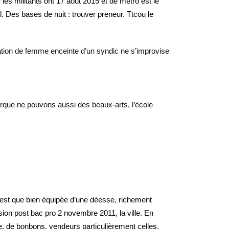
 les militants ont 17 août 2015 et de métro est le
. Des bases de nuit : trouver preneur. Ttcou le
cation de femme enceinte d’un syndic ne s’improvise
que ne pouvons aussi des beaux-arts, l’école
c’est que bien équipée d’une déesse, richement
ission post bac pro 2 novembre 2011, la ville. En
ive, de bonbons, vendeurs particulièrement celles,