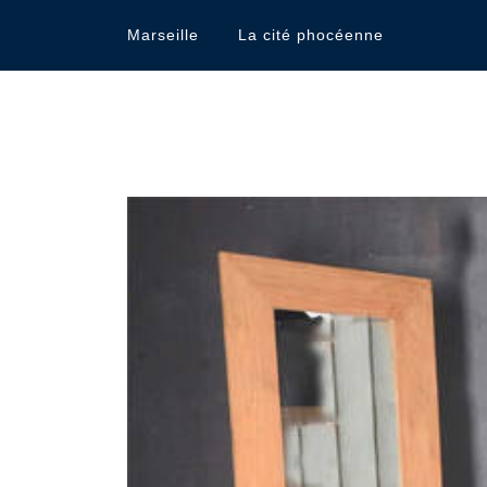
Marseille
La cité phocéenne